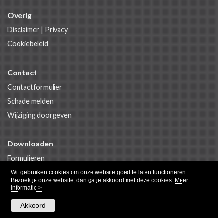
Overig
Disclaimer
|
Privacy
Cookiebeleid
Contact
Contactformulier
Schade melden
Wijziging doorgeven
Downloaden
Formulieren
Polisvoorwaarden
Wij gebruiken cookies om onze website goed te laten functioneren.
Bezoek je onze website, dan ga je akkoord met deze cookies.
Meer
informatie >
Akkoord