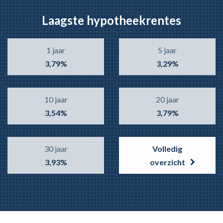
Laagste hypotheekrentes
1 jaar
5 jaar
3,79%
3,29%
10 jaar
20 jaar
3,54%
3,79%
30 jaar
Volledig
3,93%
overzicht